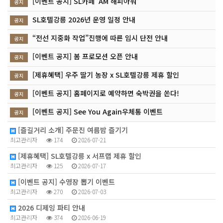
[이벤트 공지] SL카페 'AM 해피아워'
공지
SL호텔강릉 2026년 운영 일정 안내
공지
“전선 지중화 작업”진행에 따른 임시 단전 안내
공지
[이벤트 공지] 봄 프로모션 오픈 안내
공지
[제휴혜택] 우주 딸기 농장 x SL호텔강릉 제휴 할인
공지
[이벤트 공지] 홈페이지로 예약하면 숙박권을 쏜다!
공지
[이벤트 공지] See You Again우체통 이벤트
공지
[즐길거리 소개] 주문진 여름밤 즐기기
최고관리자
174
2026-07-21
[제휴혜택] SL호텔강릉 x 서프랩 제휴 할인
최고관리자
125
2026-07-17
[이벤트 공지] 수영장 뽑기 이벤트
최고관리자
270
2026-07-03
2026 디제잉 파티 안내
최고관리자
374
2026-06-19